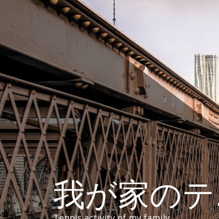
コ
ン
テ
ン
ツ
へ
ス
キ
ッ
プ
我が家の
Tennis activity of my family