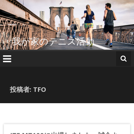
コ
ン
テ
ン
ツ
へ
我が家のテニス活動
ス
キ
ッ
プ
投稿者:
TFO