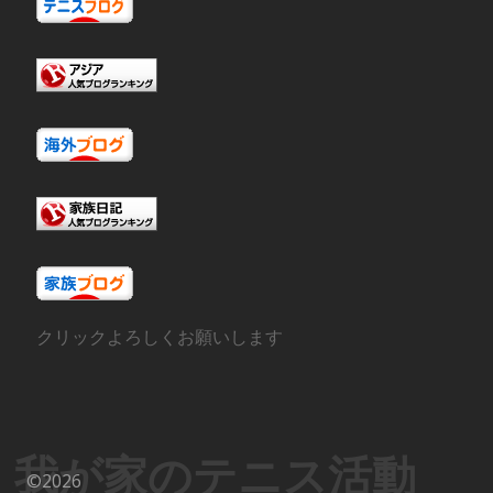
クリックよろしくお願いします
我が家のテニス活動
©2026