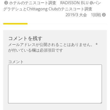
投
ホテルのテニスコート調査 RADISSON BLU @バン
グラデシュとChittagong Clubのテニスコート調査
稿
2019/3 大会 1回戦
ナ
ビ
ゲ
ー
コメントを残す
シ
メールアドレスが公開されることはありません。
*
が付いている欄は必須項目です
ョ
ン
コメント