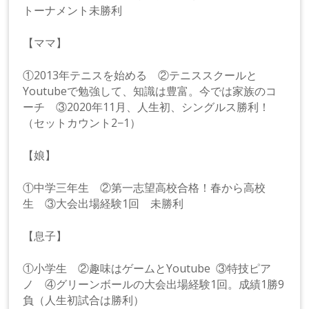
トーナメント未勝利
【ママ】
①2013年テニスを始める ②テニススクールと
Youtubeで勉強して、知識は豊富。今では家族のコ
ーチ ③2020年11月、人生初、シングルス勝利！
（セットカウント2−1）
【娘】
①中学三年生 ②第一志望高校合格！春から高校
生 ③大会出場経験1回 未勝利
【息子】
①小学生 ②趣味はゲームとYoutube ③特技ピア
ノ ④グリーンボールの大会出場経験1回。成績1勝9
負（人生初試合は勝利）