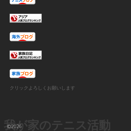
クリックよろしくお願いします
我が家のテニス活動
©2026