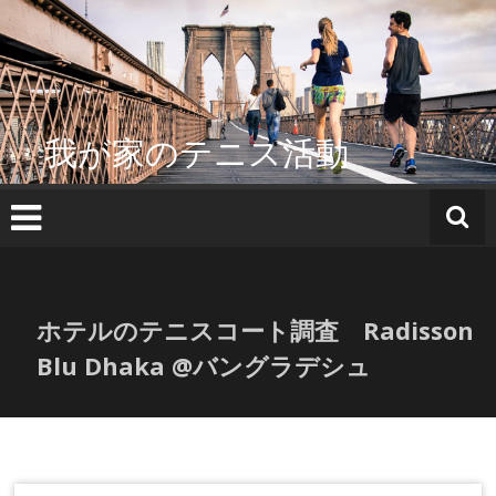
コ
ン
テ
ン
ツ
へ
我が家のテニス活動
ス
キ
ッ
プ
ホテルのテニスコート調査 Radisson
Blu Dhaka @バングラデシュ