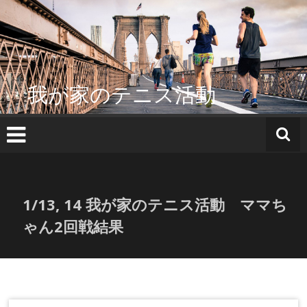
コ
ン
テ
ン
ツ
へ
我が家のテニス活動
ス
キ
ッ
プ
1/13, 14 我が家のテニス活動 ママち
ゃん2回戦結果