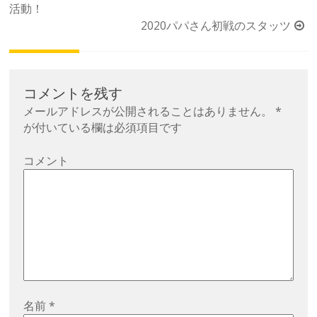
活動！
稿
2020パパさん初戦のスタッツ
ナ
ビ
ゲ
ー
コメントを残す
シ
メールアドレスが公開されることはありません。
*
が付いている欄は必須項目です
ョ
ン
コメント
名前
*