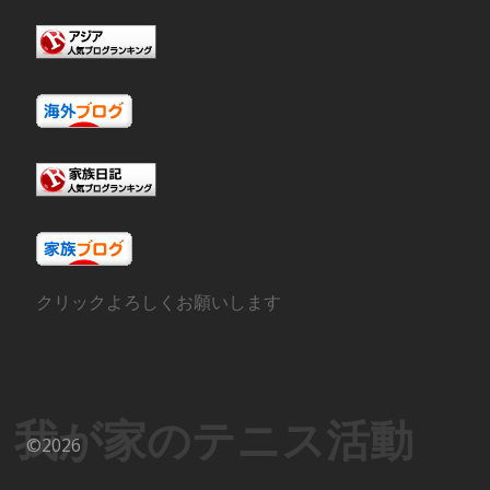
クリックよろしくお願いします
我が家のテニス活動
©2026