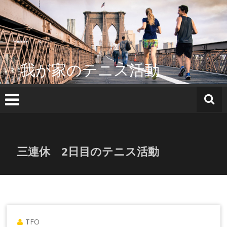
コ
ン
テ
ン
ツ
へ
我が家のテニス活動
ス
キ
ッ
プ
三連休 2日目のテニス活動
TFO