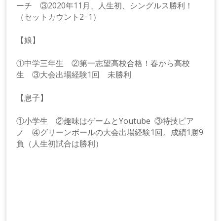
ーチ ③2020年11月、人生初、シングルス勝利！
（セットカウント2−1）
【娘】
①中学三年生 ②第一志望高校合格！春から高校
生 ③大会出場経験1回 未勝利
【息子】
①小学生 ②趣味はゲームとYoutube ③特技ピア
ノ ④グリーンボールの大会出場経験1回。成績1勝9
負（人生初試合は勝利）