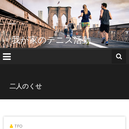
コ
ン
テ
ン
ツ
へ
我が家のテニス活動
ス
キ
ッ
プ
二人のくせ
TFO