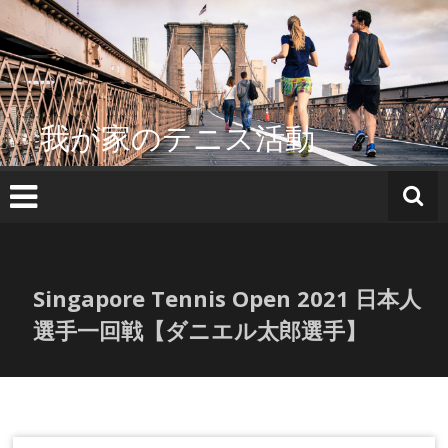
コ
ン
テ
ン
ツ
へ
我が家のテニス活動
ス
キ
ッ
プ
Singapore Tennis Open 2021 日本人
選手一回戦【ダニエル太郎選手】