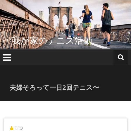
コ
ン
テ
ン
ツ
へ
我が家のテニス活動
ス
キ
ッ
プ
夫婦そろって一日2回テニス〜
TFO