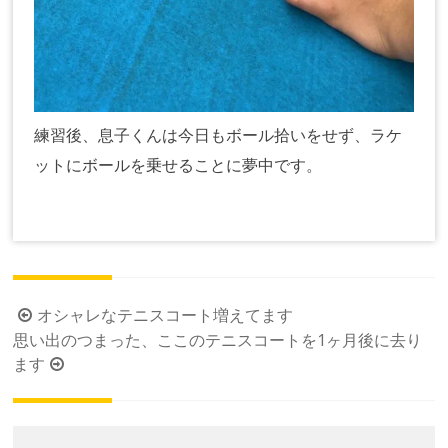
練習後、息子くんは今日もボール拾いをせず、ラケ
ットにボールを乗せることに夢中です。
投
オシャレなテニスコート増えてます
思い出のつまった、ここのテニスコートを1ヶ月後に去り
稿
ます
ナ
ビ
ゲ