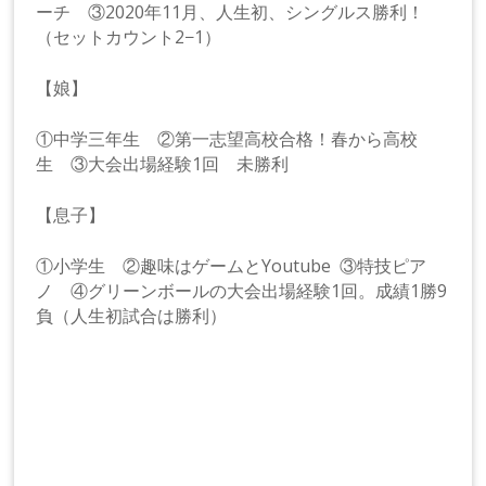
ーチ ③2020年11月、人生初、シングルス勝利！
（セットカウント2−1）
【娘】
①中学三年生 ②第一志望高校合格！春から高校
生 ③大会出場経験1回 未勝利
【息子】
①小学生 ②趣味はゲームとYoutube ③特技ピア
ノ ④グリーンボールの大会出場経験1回。成績1勝9
負（人生初試合は勝利）