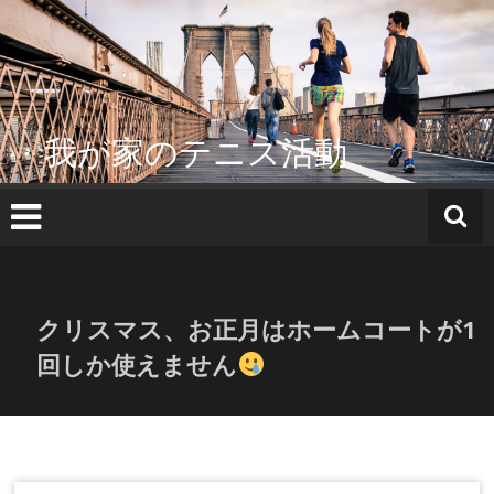
コ
ン
テ
ン
ツ
へ
我が家のテニス活動
ス
キ
ッ
プ
クリスマス、お正月はホームコートが1
回しか使えません