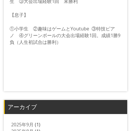
生 ③大会出場経験1回 未勝利
【息子】
①小学生 ②趣味はゲームとYoutube ③特技ピア
ノ ④グリーンボールの大会出場経験1回。成績1勝9
負（人生初試合は勝利）
アーカイブ
2025年9月
(1)