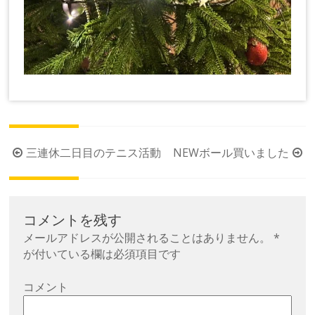
投
三連休二日目のテニス活動
NEWボール買いました
稿
ナ
ビ
コメントを残す
ゲ
メールアドレスが公開されることはありません。
*
ー
が付いている欄は必須項目です
シ
コメント
ョ
ン