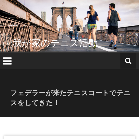
コ
ン
テ
ン
ツ
へ
我が家のテニス活動
ス
キ
ッ
プ
フェデラーが来たテニスコートでテニ
スをしてきた！