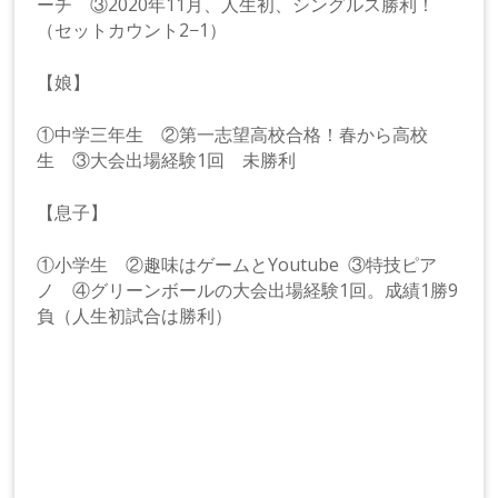
ーチ ③2020年11月、人生初、シングルス勝利！
（セットカウント2−1）
【娘】
①中学三年生 ②第一志望高校合格！春から高校
生 ③大会出場経験1回 未勝利
【息子】
①小学生 ②趣味はゲームとYoutube ③特技ピア
ノ ④グリーンボールの大会出場経験1回。成績1勝9
負（人生初試合は勝利）