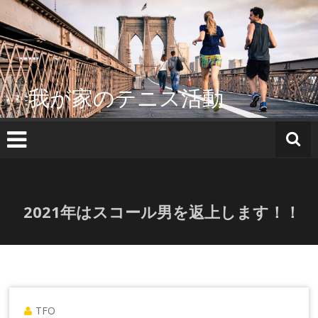
コ
ン
テ
ン
ツ
へ
我が家のテニス活動
ス
キ
ッ
プ
2021年はスコール男を返上します！！
TFO