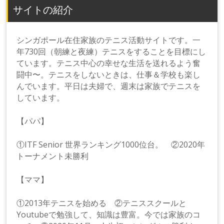
サイトの紹介
シンガポール在住家族のテニス活動サイトです。一
年730回（朝練と夜練）テニスをすることを目標にし
ています。テニス中心の幸せな生活を送れるよう奮
闘中〜。テニスをしないときは、仕事＆学校も楽し
んでいます。平日は夫婦で、週末は家族でテニスを
しています。
【パパ】
①ITF Senior 世界ランキング1000位台。 ②2020年
トーナメント未勝利
【ママ】
①2013年テニスを始める ②テニススクールと
Youtubeで勉強して、知識は豊富。今では家族のコ