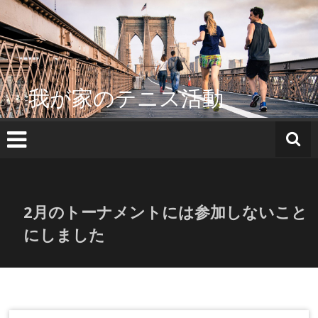
コ
ン
テ
ン
ツ
へ
我が家のテニス活動
ス
キ
ッ
プ
2月のトーナメントには参加しないこと
にしました