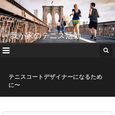
コ
ン
テ
ン
ツ
へ
我が家のテニス活動
ス
キ
ッ
プ
テニスコートデザイナーになるため
に〜