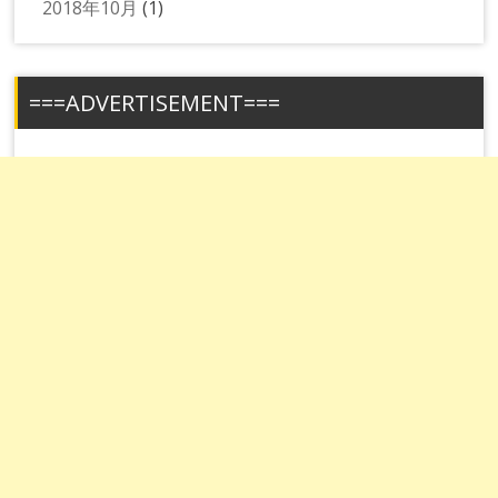
2018年10月
(1)
===ADVERTISEMENT===