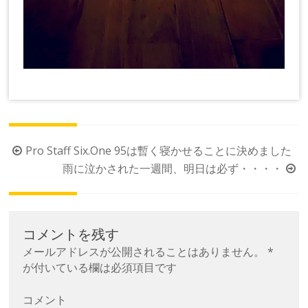
投
Pro Staff Six.One 95は暫く寝かせることに決めました
稿
雨に泣かされた一週間、明日は必ず・・・・
ナ
ビ
ゲ
コメントを残す
ー
メールアドレスが公開されることはありません。
*
シ
が付いている欄は必須項目です
ョ
コメント
ン