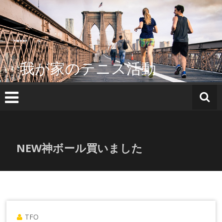
コ
ン
テ
ン
ツ
へ
我が家のテニス活動
ス
キ
ッ
プ
NEW神ボール買いました
TFO