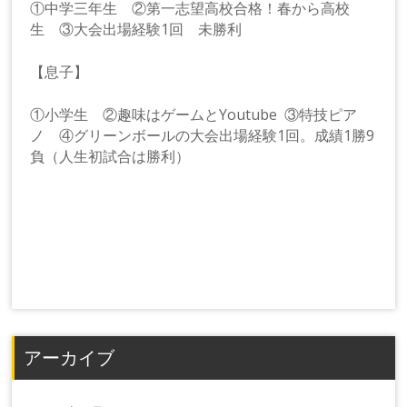
①中学三年生 ②第一志望高校合格！春から高校
生 ③大会出場経験1回 未勝利
【息子】
①小学生 ②趣味はゲームとYoutube ③特技ピア
ノ ④グリーンボールの大会出場経験1回。成績1勝9
負（人生初試合は勝利）
アーカイブ