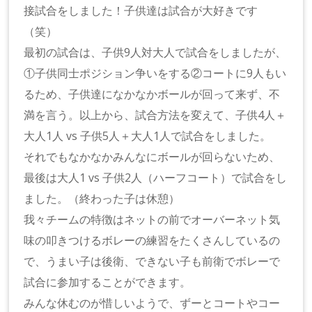
接試合をしました！子供達は試合が大好きです
（笑）
最初の試合は、子供9人対大人で試合をしましたが、
①子供同士ポジション争いをする②コートに9人もい
るため、子供達になかなかボールが回って来ず、不
満を言う。以上から、試合方法を変えて、子供4人＋
大人1人 vs 子供5人＋大人1人で試合をしました。
それでもなかなかみんなにボールが回らないため、
最後は大人1 vs 子供2人（ハーフコート）で試合をし
ました。（終わった子は休憩）
我々チームの特徴はネットの前でオーバーネット気
味の叩きつけるボレーの練習をたくさんしているの
で、うまい子は後衛、できない子も前衛でボレーで
試合に参加することができます。
みんな休むのが惜しいようで、ずーとコートやコー