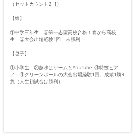
（セットカウント2−1）
【娘】
①中学三年生 ②第一志望高校合格！春から高校
生 ③大会出場経験1回 未勝利
【息子】
①小学生 ②趣味はゲームとYoutube ③特技ピア
ノ ④グリーンボールの大会出場経験1回。成績1勝9
負（人生初試合は勝利）