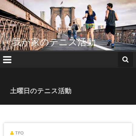
コ
ン
テ
ン
ツ
へ
我が家のテニス活動
ス
キ
ッ
プ
土曜日のテニス活動
TFO