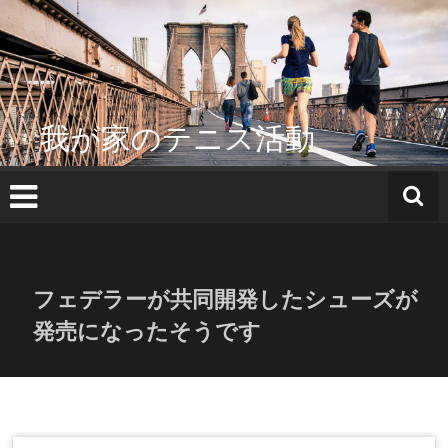
コ
ン
テ
ン
ツ
へ
我が家のテニス活動
ス
キ
ッ
プ
フェデラーが共同開発したシューズが
発売になったそうです