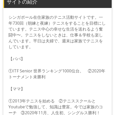
サイトの紹介
シンガポール在住家族のテニス活動サイトです。一
年730回（朝練と夜練）テニスをすることを目標にし
ています。テニス中心の幸せな生活を送れるよう奮
闘中〜。テニスをしないときは、仕事＆学校も楽し
んでいます。平日は夫婦で、週末は家族でテニスを
しています。
【パパ】
①ITF Senior 世界ランキング1000位台。 ②2020年
トーナメント未勝利
【ママ】
①2013年テニスを始める ②テニススクールと
Youtubeで勉強して、知識は豊富。今では家族のコ
ーチ ③2020年11月、人生初、シングルス勝利！