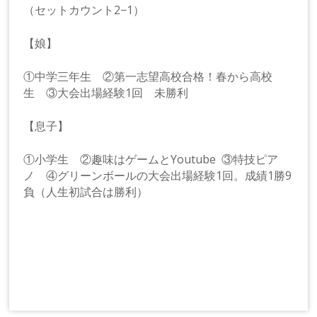
（セットカウント2−1）
【娘】
①中学三年生 ②第一志望高校合格！春から高校
生 ③大会出場経験1回 未勝利
【息子】
①小学生 ②趣味はゲームとYoutube ③特技ピア
ノ ④グリーンボールの大会出場経験1回。成績1勝9
負（人生初試合は勝利）