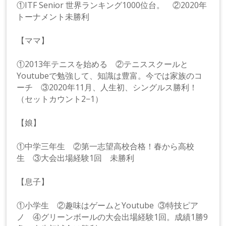
①ITF Senior 世界ランキング1000位台。 ②2020年
トーナメント未勝利
【ママ】
①2013年テニスを始める ②テニススクールと
Youtubeで勉強して、知識は豊富。今では家族のコ
ーチ ③2020年11月、人生初、シングルス勝利！
（セットカウント2−1）
【娘】
①中学三年生 ②第一志望高校合格！春から高校
生 ③大会出場経験1回 未勝利
【息子】
①小学生 ②趣味はゲームとYoutube ③特技ピア
ノ ④グリーンボールの大会出場経験1回。成績1勝9