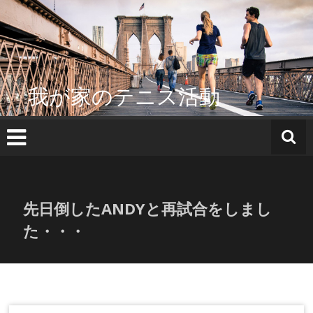
コ
ン
テ
ン
ツ
へ
我が家のテニス活動
ス
キ
ッ
プ
先日倒したANDYと再試合をしまし
た・・・