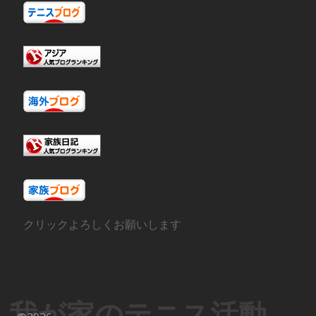
クリックよろしくお願いします
我が家のテニス活動